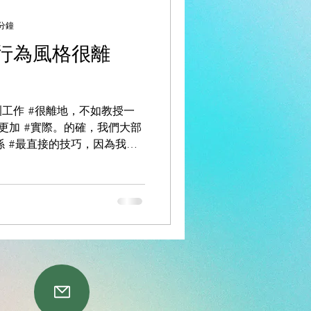
 分鐘
行為風格很離
工作 #很離地，不如教授一
技巧 更加 #實際。的確，我們大部
係 #最直接的技巧，因為我們
長！ 想一想，若果你的公司倒
息、 #退休...