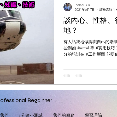
Thomas Yim
2021年6月7日
讀畢需時 1
談內心、性格、
地？
有人話我地做認識自己的培訓
些例如 #excel 等 #實用
分的培訓在 #工作層面 並唔
的視點放於你 #整個人的成
閉，你會跟據甚麼因素決定 #休
ofessional Begainner
我們
3分鐘小測試
我們的服務
學習理論