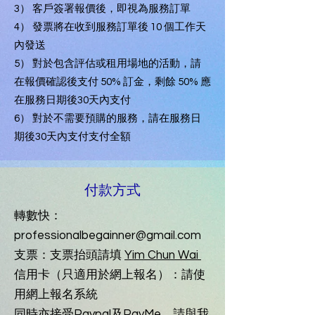
3） 客戶簽署報價後，即視為服務訂單
4） 發票將在收到服務訂單後 10 個工作天
內發送
5） 對於包含評估或租用場地的活動，請
在報價確認後支付 50% 訂金，剩餘 50% 應
在服務日期後30天內支付
6） 對於不需要預購的服務，請在服務日
期後30天內支付支付全額
付款方式
轉數快：
professionalbegainner@gmail.com
支票：支票抬頭請填
Yim Chun Wai
​信用卡（只適用於網上報名）：請使
用網上報名系統
同時亦接受Paypal及PayMe，請與我