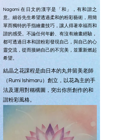
Nagomi 在日文的漢字是「和」，有和諧之
意。細谷先生希望透過柔和的粉彩藝術，用簡
單而獨特的手指繪畫技巧，讓人得著幸福而和
諧的感受。不論任何年齡、有沒有繪畫經驗，
都可透過日本和諧粉彩發現自己，與自己的心
靈交流，從而接納自己的不完美，並重新燃起
希望。
結晶之花課程是由日本的丸井留美老師
（Rumi Ishimaru）創立，以花為主的手
法及運用對稱構圖，突出你所創作的和
諧粉彩風格。