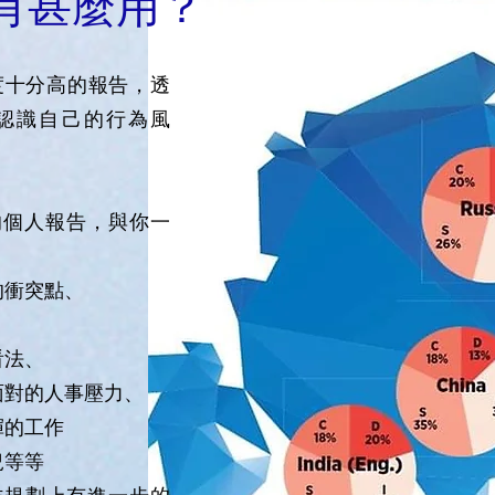
C 有甚麼用？
確度十分高的報告，透
認識自己的行為風
的個人報告，與你一
的衝突點、
看法、
面對的人事壓力、
揮的工作
況等等