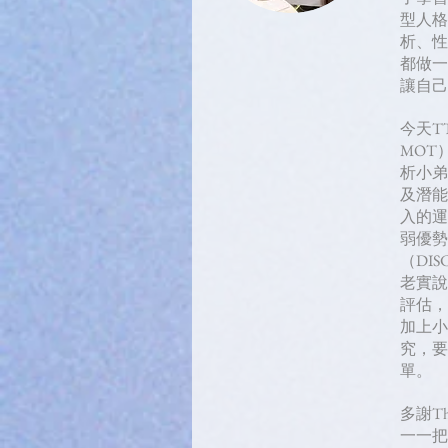
型人格、
析、性
都做一
讓自己
今天T
MOT）
析小弟
及潛能
入的運
弱優勢
（DI
老實說
評估，
加上小
究，要
單。
多謝T
一一把