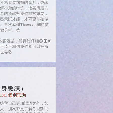
性格發展趨勢的盲點，更讓
解小弟的特質，改善溝通方
意的提醒對我們非常重要，
己天賦才能，才可更準確做
。再次感謝Thomas，期待數
做分析。😊
 聲線很溫柔，解得好仔細😊👏🏻
👏🏻👍🏻相信我們都可以把所
世界😊
蛋
健身教練）
DISC 個別諮詢
咗對自己更加認識之外，如
人、朋友都更了解你 絕對可