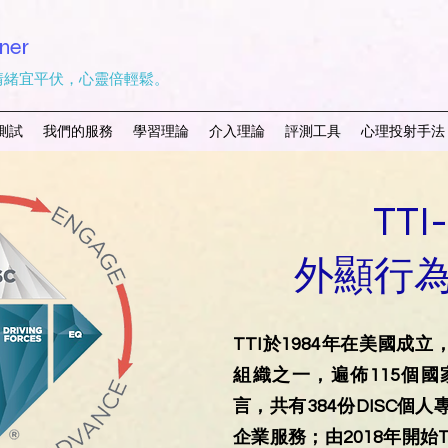
ner
情緒宜平伏，心靈倍輕鬆。
測試
我們的服務
學習理論
介入理論
評測工具
心理投射手法
TTI
​外顯行
TTI於1984年在美國成
組織之一，遍佈115個國
言，共有384份DISC個
企業服務；由2018年開始