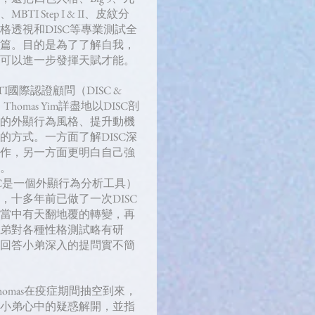
MBTI Step I & II、皮紋分
格透視和DISC等專業測試全
篇。目的是為了了解自我，
可以進一步發揮天賦才能。
TI國際認證顧問（DISC &
Thomas Yim詳盡地以DISC剖
的外顯行為風格、提升動機
的方式。一方面了解DISC深
作，另一方面更明白自己強
。
SC是一個外顯行為分析工具）
，十多年前已做了一次DISC
當中有天翻地覆的轉變，再
弟對各種性格測試略有研
回答小弟深入的提問實不簡
homas在疫症期間抽空到來，
小弟心中的疑惑解開，並指