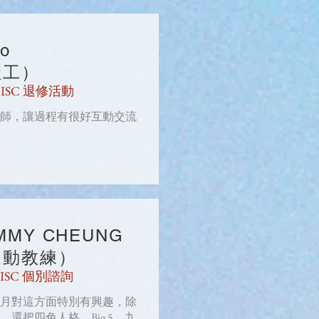
o
社工）
DISC 退修活動
師，讓過程有很好互動交流
MMY CHEUNG
運動教練）
DISC 個別諮詢
月對這方面特別有興趣，除
，還把四色人格、Big 5、九