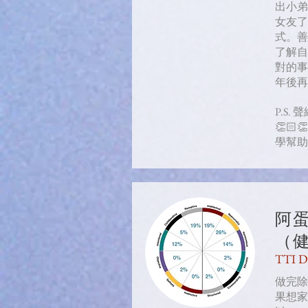
出小弟
女友了
式。善
了解自
對的事
年後再
P.S.
👏🏻
學幫助
阿
（
TTI 
做完除
果想家