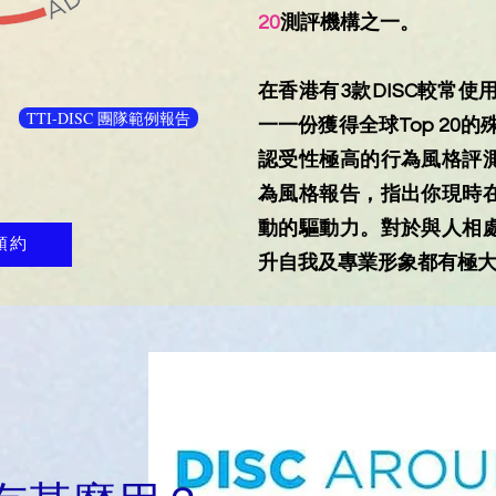
20
測評機構之一。
在香港有3款DISC較常使用
TTI-DISC 團隊範例報告
一一份獲得全球Top 20的
認受性極高的行為風格評
為風格報告，指出你現時
動的驅動力。對於與人相
預約
升自我及專業形象都有極