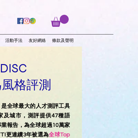
活動手法
友好網絡
條款及聲明
-DISC
為風格評測
立，是全球最大的人才測評工具
家及城市，測評提供47種語
人專業報告，為全球超過10萬家
TTI更連續3年被選為
全球Top