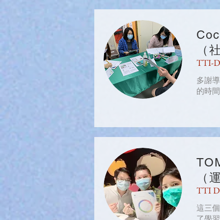
Coc
（
TTI-
多謝導
的時間
TO
（
TTI 
這三個
了學習