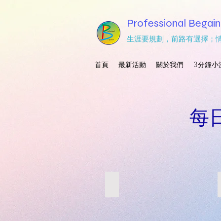
Professional Begain
生涯要規劃，前路有選擇；
首頁
最新活動
關於我們
3分鐘小
每
12月31日 - 給回顧2021的你：
人
生
如