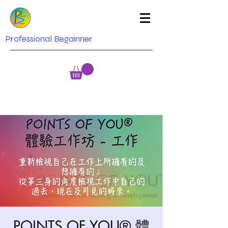
Professional Begainner
POINTS OF YOU® 體