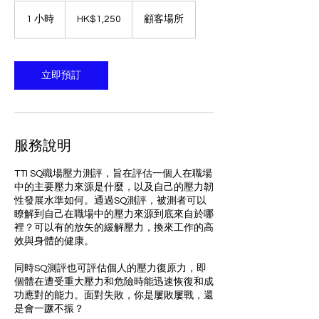
1,250
港
1 小時
1
HK$1,250
顧客場所
元
小
立即預訂
服務說明
TTI SQ職場壓力測評，旨在評估一個人在職場
中的主要壓力來源是什麼，以及自己的壓力韌
性發展水準如何。通過SQ測評，被測者可以
瞭解到自己在職場中的壓力來源到底來自於哪
裡？可以有的放矢的緩解壓力，換來工作的高
效與身體的健康。
同時SQ測評也可評估個人的壓力復原力，即
個體在遭受重大壓力和危險時能迅速恢復和成
功應對的能力。面對失敗，你是屢敗屢戰，還
是會一蹶不振？