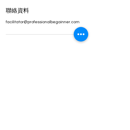
聯絡資料
facilitator@professionalbegainner.com
Professional Begainner
2019 - 2026
Professional Begainner©