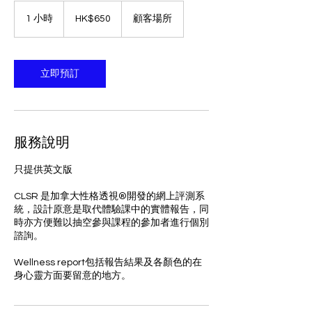
650
港
1 小時
1
HK$650
顧客場所
元
小
立即預訂
服務說明
只提供英文版
CLSR 是加拿大性格透視®開發的網上評測系
統，設計原意是取代體驗課中的實體報告，同
時亦方便難以抽空參與課程的參加者進行個別
諮詢。
Wellness report包括報告結果及各顏色的在
身心靈方面要留意的地方。