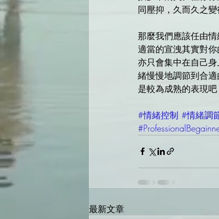
同壓抑，久而久之變
那麼我們應該任由情
適當的宣洩其實對你
亦只會集中在自己身
緒慢慢地調節到合適
是較為成熟的表現吧
#情緒控制
#情緒調
#ProfessionalBegainn
最新文章