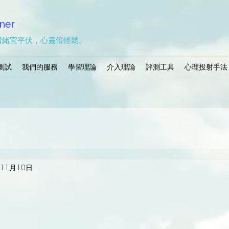
ner
情緒宜平伏，心靈倍輕鬆。
測試
我們的服務
學習理論
介入理論
評測工具
心理投射手法
年11月10日