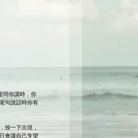
咁同你講時，你
呢句說話時你有
，按一下出現，
只會讓自己失望