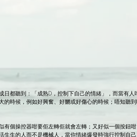
成日都聽到：「成熟D，控制下自己的情緒」，而當有人
大的時候，例如好興奮、好嬲或好傷心的時候；唔知聽到
似有個操控器咁要佢左轉佢就會左轉；又好似一個按鈕咁
活生生的人而不是機械人，當你情緒爆發時強行控制自己