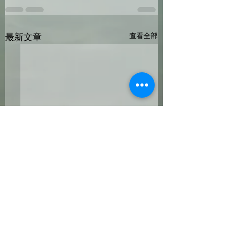
最新文章
查看全部
科学测评 VS 娱乐测评
MBTI VS DISC
《轉自TTI-SI China》
择适合的测评工具