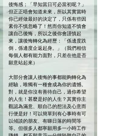
後悔感；「早知當日可必當初呢？」
但正正唔會知道未來，所以其實當時
你已經做最好的決定了，只係有些因
素你不慎忽略了！然而你知道不慎會
讓自己後悔，所以之後你會謹慎起
來，讓後悔轉化為經歷：「係邊度跌
倒，係邊度企返起身。」（我們相信
每個人都有能力面對，只差在他是否
願意站起來）
大部分會讓人後悔的事都能夠轉化為
經驗，唯獨有一種會成為你的遺憾。
對，就是你沒有善待自己，過你希望
的人生！甚麼是好的人生？其實你主
觀認為滿意、順自己的想法及心意而
行便是好！可以簡單到有心事時有可
以傾談的朋友、有睇日落的時間等
等。但很多人都寧願用多一小時工作
賺錢，都不願意花一分鐘聆聽自己的