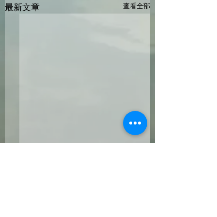
最新文章
查看全部
科学测评 VS 娱乐测评
MBTI VS DISC
《轉自TTI-SI China》
择适合的测评工具
自TTI - SI China》
留言
在互联网时代下，你可以轻
在今天的高速发展的
易的在微信或网页中找到很
界，优秀的人才管理