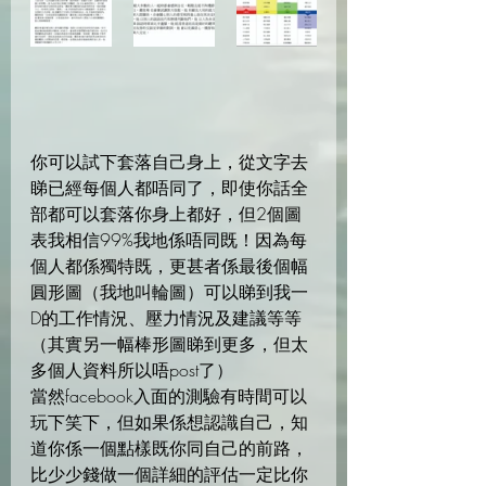
你可以試下套落自己身上，從文字去
睇已經每個人都唔同了，即使你話全
部都可以套落你身上都好，但2個圖
表我相信99%我地係唔同既！因為每
個人都係獨特既，更甚者係最後個幅
圓形圖（我地叫輪圖）可以睇到我一
D的工作情況、壓力情況及建議等等
（其實另一幅棒形圖睇到更多，但太
多個人資料所以唔post了）
當然facebook入面的測驗有時間可以
玩下笑下，但如果係想認識自己，知
道你係一個點樣既你同自己的前路，
比少少錢做一個詳細的評估一定比你