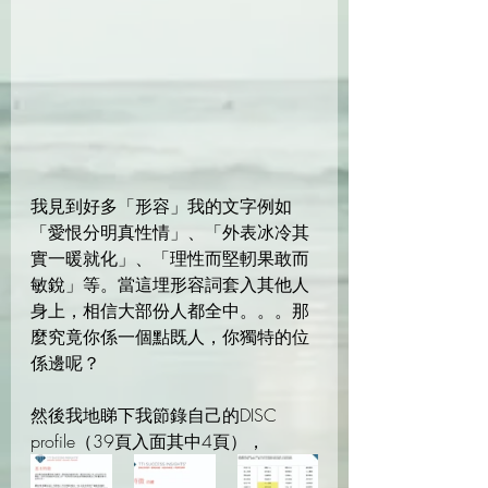
我見到好多「形容」我的文字例如
「愛恨分明真性情」、「外表冰冷其
實一暖就化」、「理性而堅軔果敢而
敏銳」等。當這埋形容詞套入其他人
身上，相信大部份人都全中。。。那
麼究竟你係一個點既人，你獨特的位
係邊呢？
然後我地睇下我節錄自己的DISC 
profile（39頁入面其中4頁），