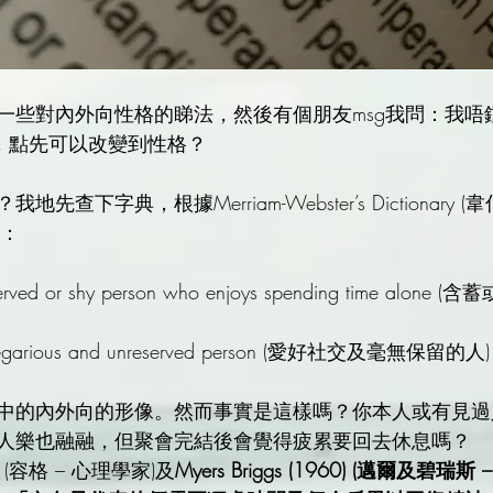
一些對內外向性格的睇法，然後有個朋友msg我問：我唔
，點先可以改變到性格？
查下字典，根據Merriam-Webster’s Dictionary (
)：
a reserved or shy person who enjoys spending time al
 a gregarious and unreserved person (愛好社交及毫無保留的人)
中的內外向的形像。然而事實是這樣嗎？你本人或有見過
人樂也融融，但聚會完結後會覺得疲累要回去休息嗎？
23) (容格 – 心理學家)及
Myers Briggs (1960) (邁爾及碧