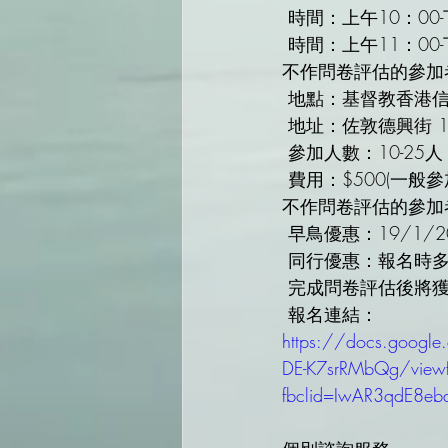
 時間：上午10：00
 時間：上午11：00-下午5：00(曾參與由Professional Begainner舉辦性格透視®體驗工作坊且
不作問卷評估的參加
 地點：基督教香港
 地址：佐敦德興街 1
 參加人數：10-25人
 費用：$500(一般參加者)/$300(曾參與由Professional Begainner舉辦性格透視®體驗工作坊且
不作問卷評估的參加
 早鳥優惠：19/1/
 同行優惠：報名時多
 完成問卷評估後將
 報名連結：
https://docs.goog
DE-K7srRMbQg/view
fbclid=IwAR3qdE8