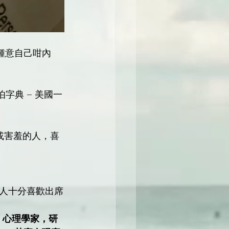
鍾意自己咁內
韋伯字典 – 美國一
one (含蓄或害羞的人，喜
人十分喜歡出席
瑞斯 – 心理學家，研