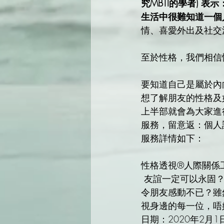
究MBTI的學者)
生活中很難知道一個
情、喜愛外出及社交
至於性格，我們相信
要知道自己是屬於內
想了解朋友的性格及
上半部就會為大家進
服務，留意返：個人
服務詳情如下：
性格透視®人際關係工
 友誼一定可以永固？可曾聽過親朋密友會因為少事而絕交？又可曾做過一些微不足道的事而
令朋友感動不已？雖
視身邊的每一位，唔
日期：2020年2月1