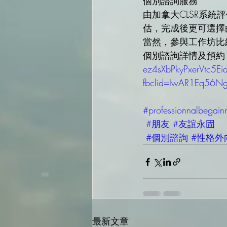
個別諮詢服務
由加拿大CLSR系
估，完成後更可選擇
當然，參與工作坊比
個別諮詢詳情及預約
ez4sXbPkyPxerVtc5Ei
fbclid=IwAR1Eq56
#professionnalbegain
#朋友
#友誼永固
#個別諮詢
#性格外
最新文章