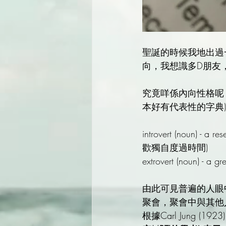
聖誕的時候我地出過
向，我想識多D朋友
究竟咩係內向性格呢？我地先
本好有代表性的字典
introvert (noun) - 
歡獨自度過時間)
extrovert (noun) -
由此可見普遍的人眼
聚會，聚會中與其他
根據Carl Jung (19