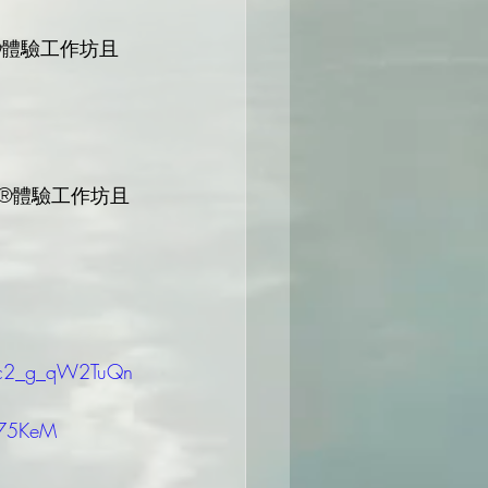
7c2_g_qW2TuQn
p75KeM