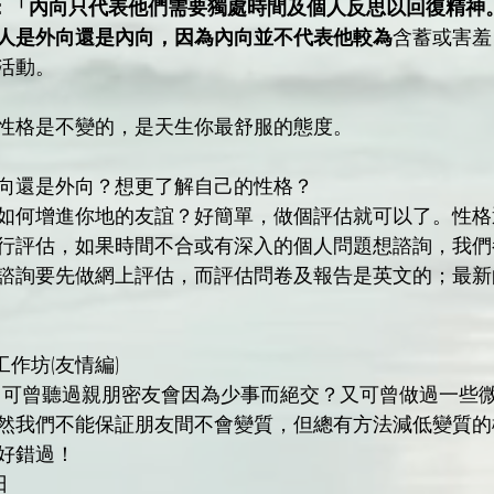
 表示：「內向只代表他們需要獨處時間及個人反思以回復精
人是外向還是內向，因為內向並不代表他較為
含蓄或害羞
活動。
性格是不變的，是天生你最舒服的態度。
向還是外向？想更了解自己的性格？
如何增進你地的友誼？好簡單，做個評估就可以了。性格
行評估，如果時間不合或有深入的個人問題想諮詢，我們
諮詢要先做網上評估，而評估問卷及報告是英文的；最新
作坊(友情編)
然我們不能保証朋友間不會變質，但總有方法減低變質的
好錯過！
日