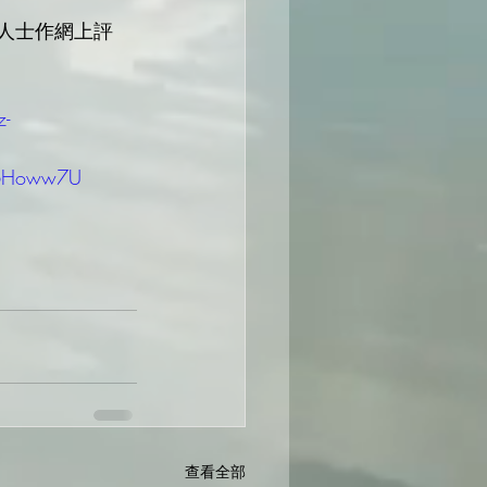
己人士作網上評
-
p6Howw7U
查看全部