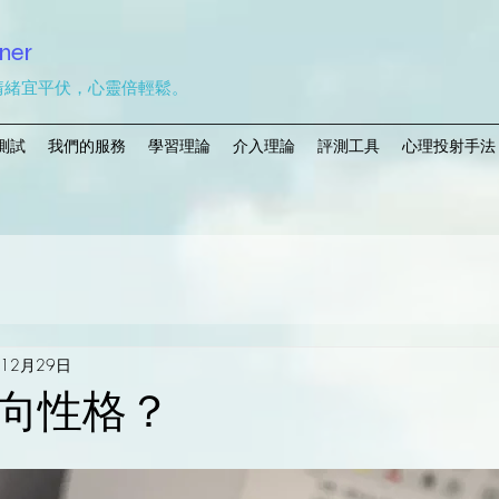
ner
情緒宜平伏，心靈倍輕鬆。
測試
我們的服務
學習理論
介入理論
評測工具
心理投射手法
年12月29日
向性格？