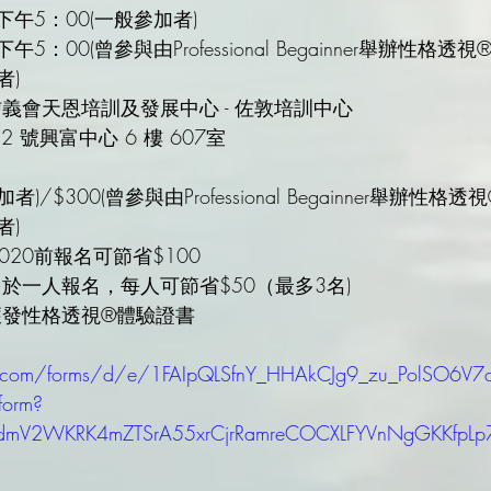
-下午5：00(一般參加者)
者)
信義會天恩培訓及發展中心 - 佐敦培訓中心
2 號興富中心 6 樓 607室
者)
2020前報名可節省$100
於一人報名，每人可節省$50（最多3名)
獲發性格透視®體驗證書
le.com/forms/d/e/1FAIpQLSfnY_HHAkCJg9_zu_PolSO6V
form?
ebdmV2WKRK4mZTSrA55xrCjrRamreCOCXLFYVnNgGKKfpL