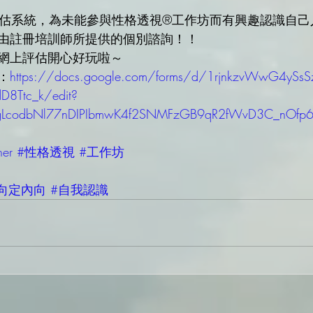
統評估系統，為未能參與性格透視®️工作坊而有興趣認識自
由註冊培訓師所提供的個別諮詢！！
網上評估開心好玩啦～
：
https://docs.google.com/forms/d/1rjnkzvWwG4ySsSz
dD8Ttc_k/edit?
NgLcodbNl77nDIPIbmwK4f2SNMFzGB9qR2fWvD3C_nOf
ner
#性格透視
#工作坊
向定內向
#自我認識