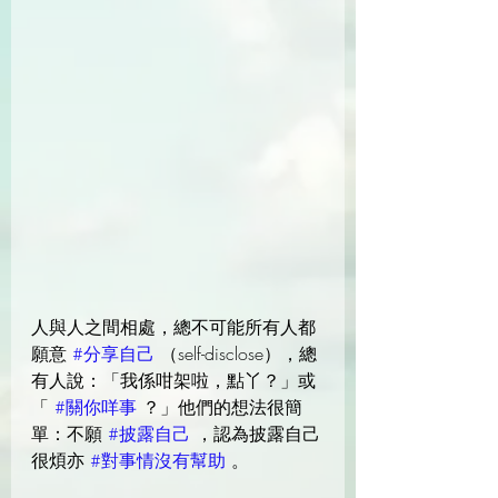
人與人之間相處，總不可能所有人都
願意 
#分享自己
 （self-disclose），總
有人說：「我係咁架啦，點丫？」或
「 
#關你咩事
 ？」他們的想法很簡
單：不願 
#披露自己
 ，認為披露自己
很煩亦 
#對事情沒有幫助
 。