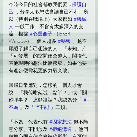
今時今日的社會都教我們要 
#保護自
己
 ，分享太多想法會讓自己不利。所
以（特別在職場上）大家都如 
#機械
人
 一般工作，不會有太多深入的交
流。根據 
#心靈窗子
 （Johari 
Window）一個人越多 
#秘密
 、越不
願認了解自己想法的人，「未知」/
「可發展」的空間便會越大，間接代
表他現時的想法比較狹窄，如果他要
有進步便需花更多力氣突破。
回歸日常應對，怎樣的一個人才會
說：「我係咁架啦，點丫？」或「關
你咩事？」這類說話？我認為分「 
#
不為
 」及「 
#不能
 」二類。
「不為」代表他有 
#固定想法
 但不願
意分享、不開放及 
#拒絕溝通
 ，他們
會擔心固有信念會被你影響，有可能