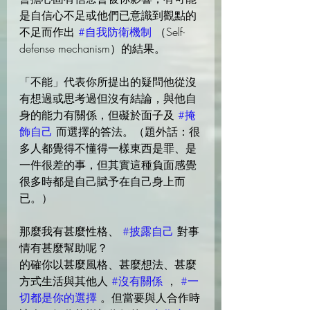
是自信心不足或他們已意識到觀點的
不足而作出 
#自我防衛機制
 （Self-
defense mechanism）的結果。
「不能」代表你所提出的疑問他從沒
有想過或思考過但沒有結論，與他自
身的能力有關係，但礙於面子及 
#掩
飾自己
 而選擇的答法。（題外話：很
多人都覺得不懂得一樣東西是罪、是
一件很差的事，但其實這種負面感覺
很多時都是自己賦予在自己身上而
已。）
那麼我有甚麼性格、 
#披露自己
 對事
情有甚麼幫助呢？
的確你以甚麼風格、甚麼想法、甚麼
方式生活與其他人 
#沒有關係
 ， 
#一
切都是你的選擇
 。但當要與人合作時