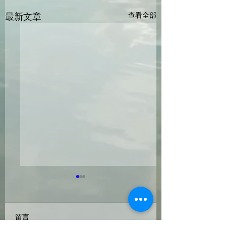
最新文章
查看全部
科学测评 VS 娱乐测评
MBTI VS DISC
《轉自TTI-SI China》
择适合的测评工具
自TTI - SI China》
留言
在互联网时代下，你可以轻
在今天的高速发展的