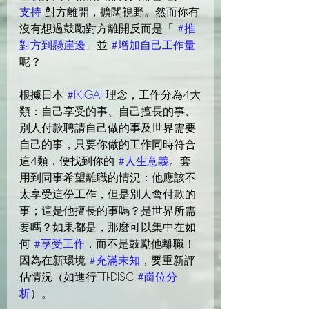
支持
 對方離開，擴闊視野。然而你有
沒有想過鼓勵對方離開反而是「 
#推
對方到懸崖邊
」並 
#增加自己工作量
呢？
根據日本 
#IKIGAI
 理念，工作分為4大
類：自己享受的事、自己擅長的事、
別人付款聘請自己做的事及世界需要
自己的事，只要你做的工作同時符合
這4類，便找到你的 
#人生意義
。套
用到同事希望離職的情況：他應該不
太享受這份工作，但是別人會付款的
事；這是他擅長的事嗎？是世界所需
要嗎？如果都是，那麼可以集中在如
何 
#享受工作
，而不是鼓勵他離職！
因為在新環境 
#充滿未知
，要重新評
估情況（如進行TTI-DISC 
#崗位分
析
）。