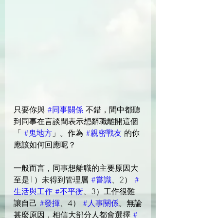
只要你與 
#同事關係
 不錯，間中都聽
到同事在言談間表示想辭職離開這個
「 
#鬼地方
」。作為 
#親密戰友
 的你
應該如何回應呢？
一般而言，同事想離職的主要原因大
至是1）未得到管理層 
#嘗識
、2） 
#
生活與工作
#不平衡
、3）工作很難
讓自己 
#發揮
、4） 
#人事關係
。無論
甚麼原因，相信大部分人都會選擇 
#