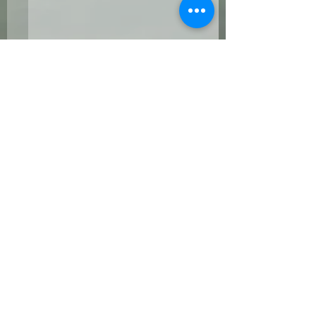
科学测评 VS 娱乐测评
MBTI VS DISC
《轉自TTI-SI China》
择适合的测评工具
自TTI - SI China》
留言
在互联网时代下，你可以轻
在今天的高速发展的
易的在微信或网页中找到很
界，优秀的人才管理
多心理测评，但这些测评和
提高企业竞争力的关
我们在职场中用于选拔、发
MBTI (Myers-Briggs T
撰寫留言......
展人才的测评有何区别呢？
Indicator)和DISC
有很多心理测评可以称之为
人知且广泛应用的工
“娱乐版测评”，或者叫一组
MBTI，凭借其深入
问题的主观归类；而有严谨
洞察，被广泛用于个
Professional Begainner