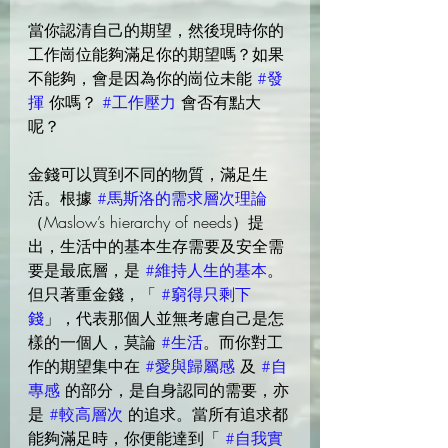
當你認清自己的期望，然後現時你的
工作崗位能夠滿足你的期望嗎？如果
不能夠，會是因為你的崗位未能 
#發
揮
 你嗎？ 
#工作壓力
 會否有點大
呢？
金錢可以買到不同的物質，滿足生
活。根據 
#馬斯洛的需求層次理論
（Maslow’s hierarchy of needs）提
出，生活中的基本生存需要及安全需
要是最底層，是 
#維持人生的基本
。
但只著重金錢，「 
#窮得只剩下
錢
」，代表那個人並無考慮自己是怎
樣的一個人，莫論 
#生活
。而你對工
作的期望集中在 
#愛與歸屬感
 及 
#自
專感
 的部分，是自身認同的需要，亦
是 
#較高層次
 的追求。當所有追求都
能夠滿足時，你便能達到「 
#自我實