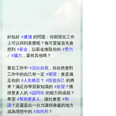
好似好 
#膚淺
 的問題：你期望在工作
上可以得到甚麼呢？無可置疑首先會
想到 
#薪金
，以薪金換取你的 
#勞力
/ 
#腦力
，還有其他嗎？
要在工作中 
#活出自我
，你自然會對
工作中的自己有一定 
#期望
：會是滿
足你的 
#人生格言
？ 
#投資自己
 的將
來？滿足你學習新知識的 
#欲望
？獲
得更多人的 
#認同你
 的能力與成就？
希望 
#幫助更多人
、讓社會更 
#和
諧
？定還是出一分力讓你身處的地方
成為理想中的 
#烏托邦
？